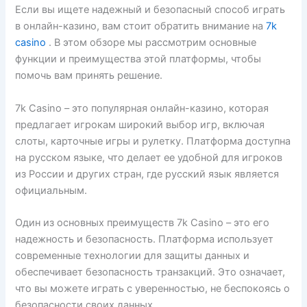
Если вы ищете надежный и безопасный способ играть
в онлайн-казино, вам стоит обратить внимание на
7k
casino
. В этом обзоре мы рассмотрим основные
функции и преимущества этой платформы, чтобы
помочь вам принять решение.
7k Casino – это популярная онлайн-казино, которая
предлагает игрокам широкий выбор игр, включая
слоты, карточные игры и рулетку. Платформа доступна
на русском языке, что делает ее удобной для игроков
из России и других стран, где русский язык является
официальным.
Один из основных преимуществ 7k Casino – это его
надежность и безопасность. Платформа использует
современные технологии для защиты данных и
обеспечивает безопасность транзакций. Это означает,
что вы можете играть с уверенностью, не беспокоясь о
безопасности своих данных.