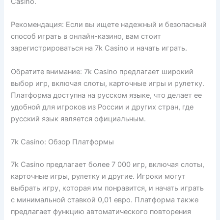
Casino.
Рекомендация: Если вы ищете надежный и безопасный
способ играть в онлайн-казино, вам стоит
зарегистрироваться на 7k Casino и начать играть.
Обратите внимание: 7k Casino предлагает широкий
выбор игр, включая слоты, карточные игры и рулетку.
Платформа доступна на русском языке, что делает ее
удобной для игроков из России и других стран, где
русский язык является официальным.
7k Casino: Обзор Платформы
7k Casino предлагает более 7 000 игр, включая слоты,
карточные игры, рулетку и другие. Игроки могут
выбрать игру, которая им понравится, и начать играть
с минимальной ставкой 0,01 евро. Платформа также
предлагает функцию автоматического повторения