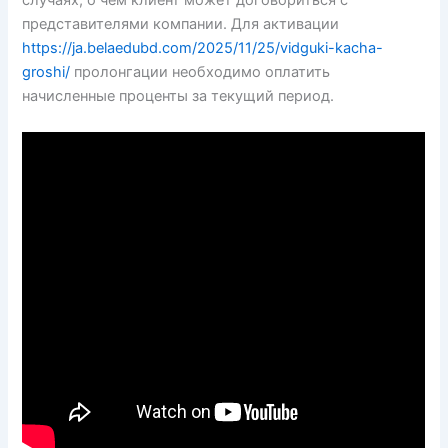
случаях, о чем клиент может договориться с
представителями компании. Для активации
https://ja.belaedubd.com/2025/11/25/vidguki-kacha-
groshi/
пролонгации необходимо оплатить
начисленные проценты за текущий период.