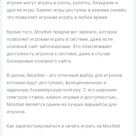
игроки могут играть в слоты, рулетку, блэкджек и
другие игры. Казино-игры доступны в режиме онлайн,
что позволяет игрокам играть в любое время.
Кроме того, Mostbet предлагает зеркало, которое
позволяет игрокам играть в системе, даже если
основной сайт заблокирован. Это обеспечивает
доступность игроков к системе, даже в случае
блокировки основного сайта.
В целом, Mostbet – это отличный выбор для игроков,
которые ищут доступную, функциональную и
надежную букмекерскую контору. С его широким
спектром ставок, казино-играми и доступностью,
Mostbet является одним из лучших вариантов для
игроков.
Как зарегистрироваться и начать играть на Mostbet