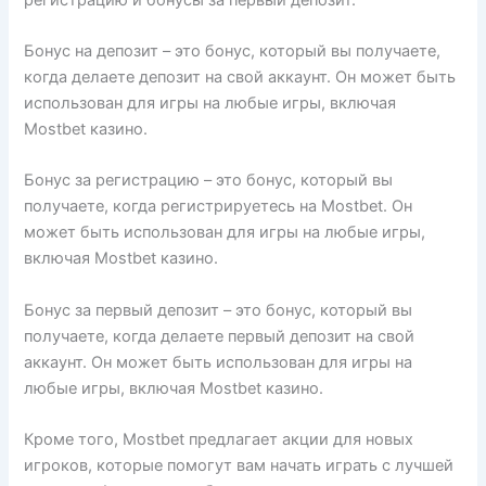
Бонус на депозит – это бонус, который вы получаете,
когда делаете депозит на свой аккаунт. Он может быть
использован для игры на любые игры, включая
Mostbet казино.
Бонус за регистрацию – это бонус, который вы
получаете, когда регистрируетесь на Mostbet. Он
может быть использован для игры на любые игры,
включая Mostbet казино.
Бонус за первый депозит – это бонус, который вы
получаете, когда делаете первый депозит на свой
аккаунт. Он может быть использован для игры на
любые игры, включая Mostbet казино.
Кроме того, Mostbet предлагает акции для новых
игроков, которые помогут вам начать играть с лучшей