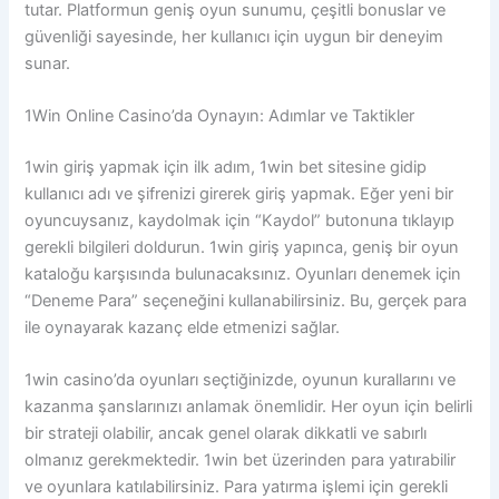
tutar. Platformun geniş oyun sunumu, çeşitli bonuslar ve
güvenliği sayesinde, her kullanıcı için uygun bir deneyim
sunar.
1Win Online Casino’da Oynayın: Adımlar ve Taktikler
1win giriş yapmak için ilk adım, 1win bet sitesine gidip
kullanıcı adı ve şifrenizi girerek giriş yapmak. Eğer yeni bir
oyuncuysanız, kaydolmak için “Kaydol” butonuna tıklayıp
gerekli bilgileri doldurun. 1win giriş yapınca, geniş bir oyun
kataloğu karşısında bulunacaksınız. Oyunları denemek için
“Deneme Para” seçeneğini kullanabilirsiniz. Bu, gerçek para
ile oynayarak kazanç elde etmenizi sağlar.
1win casino’da oyunları seçtiğinizde, oyunun kurallarını ve
kazanma şanslarınızı anlamak önemlidir. Her oyun için belirli
bir strateji olabilir, ancak genel olarak dikkatli ve sabırlı
olmanız gerekmektedir. 1win bet üzerinden para yatırabilir
ve oyunlara katılabilirsiniz. Para yatırma işlemi için gerekli