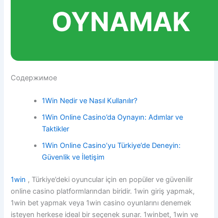
OYNAMAK
Содержимое
1Win Nedir ve Nasıl Kullanılır?
1Win Online Casino’da Oynayın: Adımlar ve
Taktikler
1Win Online Casino’yu Türkiye’de Deneyin:
Güvenlik ve İletişim
1win
, Türkiye’deki oyuncular için en popüler ve güvenilir
online casino platformlarından biridir. 1win giriş yapmak,
1win bet yapmak veya 1win casino oyunlarını denemek
isteyen herkese ideal bir seçenek sunar. 1winbet, 1win ve