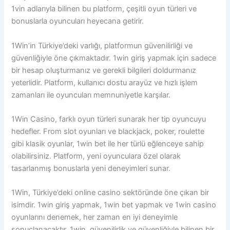
1vin adlarıyla bilinen bu platform, çeşitli oyun türleri ve
bonuslarla oyuncuları heyecana getirir.
1Win’in Türkiye’deki varlığı, platformun güvenilirliği ve
güvenliğiyle öne çıkmaktadır. 1win giriş yapmak için sadece
bir hesap oluşturmanız ve gerekli bilgileri doldurmanız
yeterlidir. Platform, kullanıcı dostu arayüz ve hızlı işlem
zamanları ile oyuncuları memnuniyetle karşılar.
1Win Casino, farklı oyun türleri sunarak her tip oyuncuyu
hedefler. From slot oyunları ve blackjack, poker, roulette
gibi klasik oyunlar, 1win bet ile her türlü eğlenceye sahip
olabilirsiniz. Platform, yeni oyunculara özel olarak
tasarlanmış bonuslarla yeni deneyimleri sunar.
1Win, Türkiye’deki online casino sektöründe öne çıkan bir
isimdir. 1win giriş yapmak, 1win bet yapmak ve 1win casino
oyunlarını denemek, her zaman en iyi deneyimle
sonuçlanacaktır. 1win, güvenilirlik ve güvenliğiyle bilinen bir