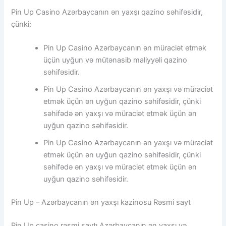
Pin Up Casino Azərbaycanın ən yaxşı qazino səhifəsidir,
çünki:
Pin Up Casino Azərbaycanın ən müraciət etmək
üçün uyğun və mütənasib maliyyəli qazino
səhifəsidir.
Pin Up Casino Azərbaycanın ən yaxşı və müraciət
etmək üçün ən uyğun qazino səhifəsidir, çünki
səhifədə ən yaxşı və müraciət etmək üçün ən
uyğun qazino səhifəsidir.
Pin Up Casino Azərbaycanın ən yaxşı və müraciət
etmək üçün ən uyğun qazino səhifəsidir, çünki
səhifədə ən yaxşı və müraciət etmək üçün ən
uyğun qazino səhifəsidir.
Pin Up – Azərbaycanın ən yaxşı kazinosu Rəsmi sayt
Pin Up casino rəsmi saytı Azərbaycanın ən yaxşı və