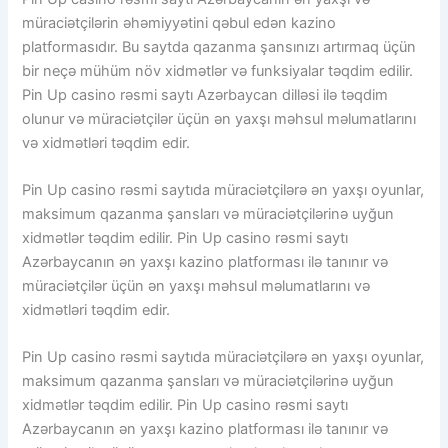
müraciətçilərin əhəmiyyətini qəbul edən kazino
platformasıdır. Bu saytda qazanma şansınızı artırmaq üçün
bir neçə mühüm növ xidmətlər və funksiyalar təqdim edilir.
Pin Up casino rəsmi saytı Azərbaycan dilləsi ilə təqdim
olunur və müraciətçilər üçün ən yaxşı məhsul məlumatlarını
və xidmətləri təqdim edir.
Pin Up casino rəsmi saytıda müraciətçilərə ən yaxşı oyunlar,
maksimum qazanma şansları və müraciətçilərinə uyğun
xidmətlər təqdim edilir. Pin Up casino rəsmi saytı
Azərbaycanın ən yaxşı kazino platforması ilə tanınır və
müraciətçilər üçün ən yaxşı məhsul məlumatlarını və
xidmətləri təqdim edir.
Pin Up casino rəsmi saytıda müraciətçilərə ən yaxşı oyunlar,
maksimum qazanma şansları və müraciətçilərinə uyğun
xidmətlər təqdim edilir. Pin Up casino rəsmi saytı
Azərbaycanın ən yaxşı kazino platforması ilə tanınır və