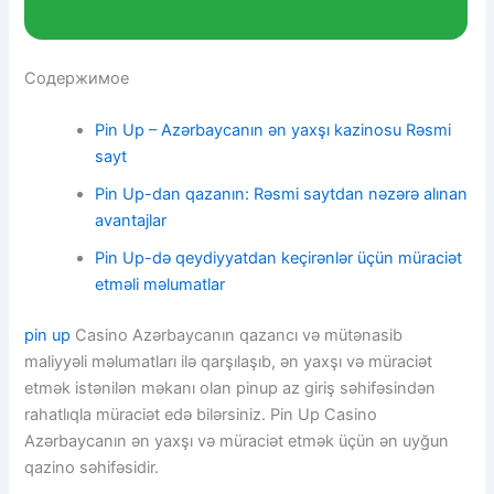
Содержимое
Pin Up – Azərbaycanın ən yaxşı kazinosu Rəsmi
sayt
Pin Up-dan qazanın: Rəsmi saytdan nəzərə alınan
avantajlar
Pin Up-də qeydiyyatdan keçirənlər üçün müraciət
etməli məlumatlar
pin up
Casino Azərbaycanın qazancı və mütənasib
maliyyəli məlumatları ilə qarşılaşıb, ən yaxşı və müraciət
etmək istənilən məkanı olan pinup az giriş səhifəsindən
rahatlıqla müraciət edə bilərsiniz. Pin Up Casino
Azərbaycanın ən yaxşı və müraciət etmək üçün ən uyğun
qazino səhifəsidir.