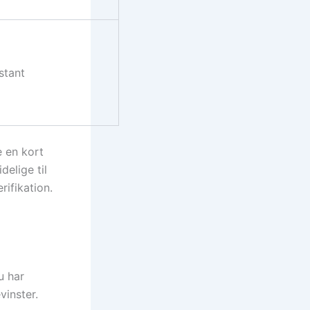
stant
e en kort
delige til
ifikation.
u har
inster.