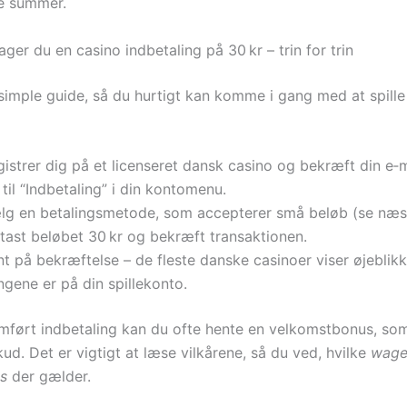
re summer.
ger du en casino indbetaling på 30 kr – trin for trin
simple guide, så du hurtigt kan komme i gang med at spille
istrer dig på et licenseret dansk casino og bekræft din e‑m
til “Indbetaling” i din kontomenu.
lg en betalingsmetode, som accepterer små beløb (se næst
dtast beløbet 30 kr og bekræft transaktionen.
t på bekræftelse – de fleste danske casinoer viser øjeblikke
gene er på din spillekonto.
mført indbetaling kan du ofte hente en velkomstbonus, som
kud. Det er vigtigt at læse vilkårene, så du ved, hvilke
wage
s
der gælder.