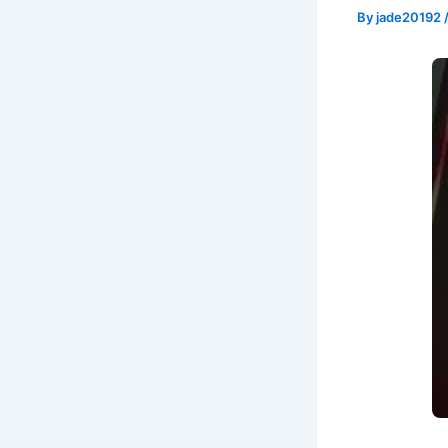
By
jade20192