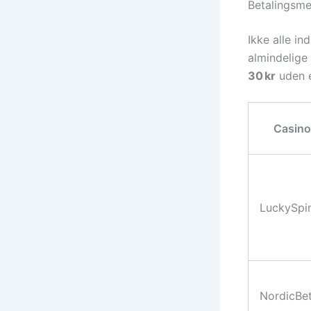
Betalingsme
Ikke alle in
almindelige
30 kr
uden e
Casino
LuckySpi
NordicBe