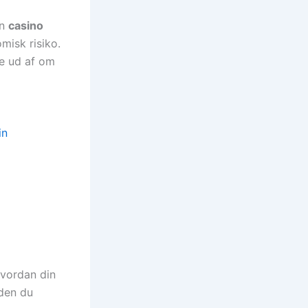
En
casino
misk risiko.
de ud af om
in
 hvordan din
nden du