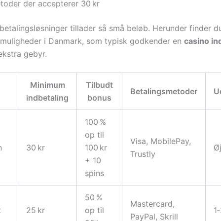
toder der accepterer 30 kr
dbetalingsløsninger tillader så små beløb. Herunder finder 
 muligheder i Danmark, som typisk godkender en
casino in
kstra gebyr.
Minimum
Tilbudt
Betalingsmetoder
U
indbetaling
bonus
100 %
op til
Visa, MobilePay,
n
30 kr
100 kr
Øj
Trustly
+ 10
spins
50 %
Mastercard,
t
25 kr
op til
1
PayPal, Skrill