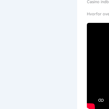
Casino indb
Hvorfor ove