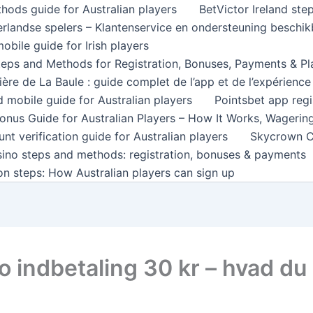
hods guide for Australian players
BetVictor Ireland st
landse spelers – Klantenservice en ondersteuning beschik
bile guide for Irish players
teps and Methods for Registration, Bonuses, Payments & Pl
ière de La Baule : guide complet de l’app et de l’expérienc
 mobile guide for Australian players
Pointsbet app regi
onus Guide for Australian Players – How It Works, Wageri
t verification guide for Australian players
Skycrown Ca
ino steps and methods: registration, bonuses & payments
on steps: How Australian players can sign up
o indbetaling 30 kr – hvad du 