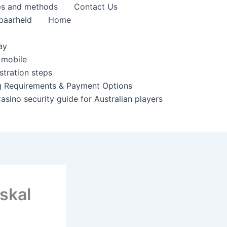
eps and methods
Contact Us
baarheid
Home
ay
e mobile
stration steps
ng Requirements & Payment Options
sino security guide for Australian players
skal