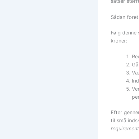
satser stør
Sådan foreta
Følg denne 
kroner:
Reg
Gå 
Væ
In
Ven
pen
Efter genne
til små inds
requirement