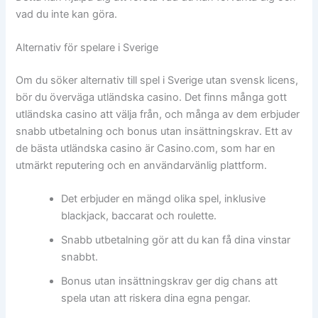
vad du inte kan göra.
Alternativ för spelare i Sverige
Om du söker alternativ till spel i Sverige utan svensk licens,
bör du överväga utländska casino. Det finns många gott
utländska casino att välja från, och många av dem erbjuder
snabb utbetalning och bonus utan insättningskrav. Ett av
de bästa utländska casino är Casino.com, som har en
utmärkt reputering och en användarvänlig plattform.
Det erbjuder en mängd olika spel, inklusive
blackjack, baccarat och roulette.
Snabb utbetalning gör att du kan få dina vinstar
snabbt.
Bonus utan insättningskrav ger dig chans att
spela utan att riskera dina egna pengar.