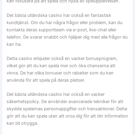
kan fokusera på att spela och njuta av spelupplevelsen.
Det bästa utländska casino har också en fantastisk
kundtjänst. Om du har några frågor eller problem, kan du
kontakta deras supportteam via e-post, live-chat eller
telefon. De svarar snabbt och hjälper dig med alla frågor du
kan ha.
Detta casino erbjuder också en vacker bonusprogram,
vilket gör att du kan spela mer och öka chanserna att
vinna. De har olika bonuser och rabatter som du kan
använda för att spela på deras platser.
Det bästa utländska casino har också en vacker
säkerhetspolicy. De använder avancerade tekniker för att
skydda spelarnas personuppgifter och transaktioner. Detta
gör att du kan spela utan att oroa dig för att din information
kan bli otrygga.