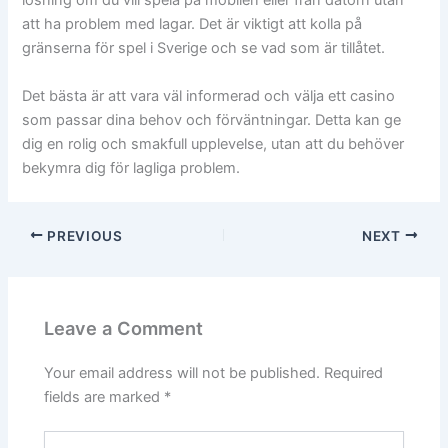
lösning om du vill spela på mobilen eller från datorn utan
att ha problem med lagar. Det är viktigt att kolla på
gränserna för spel i Sverige och se vad som är tillåtet.
Det bästa är att vara väl informerad och välja ett casino
som passar dina behov och förväntningar. Detta kan ge
dig en rolig och smakfull upplevelse, utan att du behöver
bekymra dig för lagliga problem.
PREVIOUS
NEXT
Leave a Comment
Your email address will not be published.
Required
fields are marked
*
Type