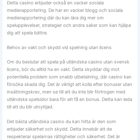
Detta casino erbjuder också en vacker sociala
medierapportering. De har en vacker blogg och sociala
medierapportering där du kan lära dig mer om
spelupplevelser, strategier och andra saker som kan hjälpa
dig att spela bättre.
Behov av vakt och skydd vid spelning utan licens
Om du beslutar att spela på utländska casino utan svensk
licens, bör du alltid ha en vakt. Detta skyddar dig mot
potentiella problem som snabb utbetalning, där casino kan
försöka skada dig. Det är viktigt att kolla efter bonuser utan
insättningskrav, men se till att du inte blir förtrogen med
utländska spelsidor bara för att få en bonus. Detta kan leda
till att du blir utnyttjad.
Det bästa utländska casino du kan hitta är den som
erbjuder säkerhet och skydd. Detta innebär att de
respekterar spelarnas rättigheter och säkerhet. Det är