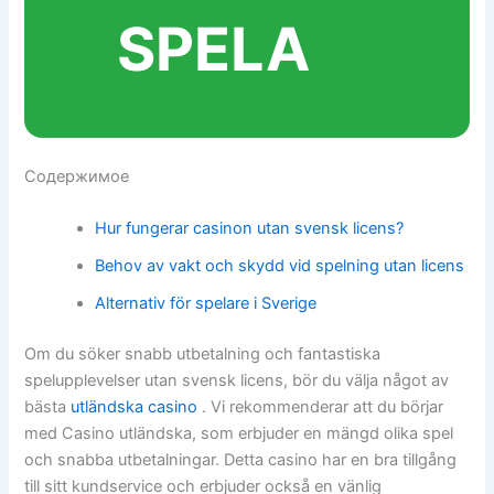
SPELA
Содержимое
Hur fungerar casinon utan svensk licens?
Behov av vakt och skydd vid spelning utan licens
Alternativ för spelare i Sverige
Om du söker snabb utbetalning och fantastiska
spelupplevelser utan svensk licens, bör du välja något av
bästa
utländska casino
. Vi rekommenderar att du börjar
med Casino utländska, som erbjuder en mängd olika spel
och snabba utbetalningar. Detta casino har en bra tillgång
till sitt kundservice och erbjuder också en vänlig