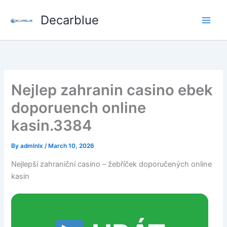
Skip
Decarblue
to
content
Nejlep zahranin casino ebek
doporuench online
kasin.3384
By
admlnlx
/
March 10, 2026
Nejlepší zahraniční casino – žebříček doporučených online
kasin