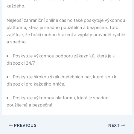
každého.
Nejlepší zahraniční online casino také poskytuje výkonnou
platformu, která je snadno použitelná a bezpečná. Toto
zajišťuje, že hráči mohou hrazení a výplaty provádět rychle
a snadno.
Poskytuje výkonnou podporu zákazníků, která je k
dispozici 24/7.
Poskytuje širokou škálu hudebních her, které jsou k
dispozici pro každého hráče.
Poskytuje výkonnou platformu, která je snadno
použitelná a bezpečná.
PREVIOUS
NEXT