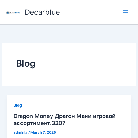
Skip
Decarblue
to
content
Blog
Blog
Dragon Money Драгон Мани игровой
ассортимент.3207
admlnlx
/
March 7, 2026