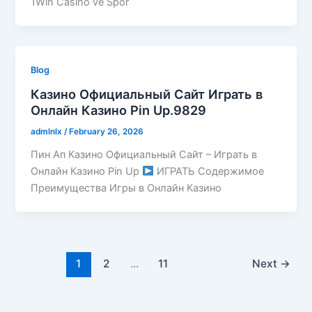
1Win Casino ve Spor
Blog
Казино Официальный Сайт Играть в
Онлайн Казино Pin Up.9829
admlnlx
/
February 26, 2026
Пин Ап Казино Официальный Сайт – Играть в
Онлайн Казино Pin Up
ИГРАТЬ Содержимое
Преимущества Игры в Онлайн Казино
1
2
…
11
Next
→