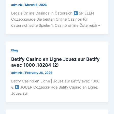
admlnlx
/
March 6, 2026
Legale Online Casinos in Österreich
SPIELEN
Содержимое Die besten Online Casinos für
österreichische Spieler 1. Casino online Österreich –
Blog
Betify Casino en Ligne Jouez sur Betify
avec 1000 .18284 (2)
admlnlx
/
February 26, 2026
Betify Casino en Ligne | Jouez sur Betify avec 1000
€
JOUER Содержимое Betify Casino en Ligne:
Jouez sur