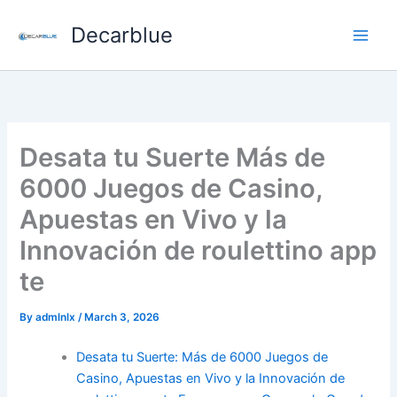
Skip
Decarblue
to
content
Desata tu Suerte Más de
6000 Juegos de Casino,
Apuestas en Vivo y la
Innovación de roulettino app
te
By
admlnlx
/
March 3, 2026
Desata tu Suerte: Más de 6000 Juegos de
Casino, Apuestas en Vivo y la Innovación de