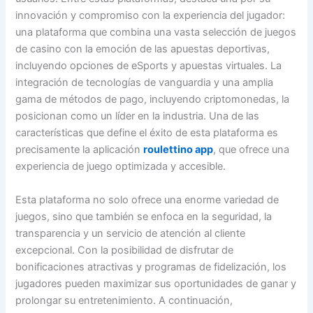
innovación y compromiso con la experiencia del jugador:
una plataforma que combina una vasta selección de juegos
de casino con la emoción de las apuestas deportivas,
incluyendo opciones de eSports y apuestas virtuales. La
integración de tecnologías de vanguardia y una amplia
gama de métodos de pago, incluyendo criptomonedas, la
posicionan como un líder en la industria. Una de las
características que define el éxito de esta plataforma es
precisamente la aplicación
roulettino app
, que ofrece una
experiencia de juego optimizada y accesible.
Esta plataforma no solo ofrece una enorme variedad de
juegos, sino que también se enfoca en la seguridad, la
transparencia y un servicio de atención al cliente
excepcional. Con la posibilidad de disfrutar de
bonificaciones atractivas y programas de fidelización, los
jugadores pueden maximizar sus oportunidades de ganar y
prolongar su entretenimiento. A continuación,