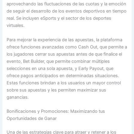
aprovechando las fluctuaciones de las cuotas y la emoción
de seguir el desarrollo de los eventos deportivos en tiempo
real. Se incluyen eSports y el sector de los deportes
virtuales.
Para mejorar la experiencia de las apuestas, la plataforma
ofrece funciones avanzadas como Cash Out, que permite a
los jugadores cerrar sus apuestas antes de que finalice el
evento, Bet Builder, que permite combinar múltiples
selecciones en una sola apuesta, y Early Payout, que
ofrece pagos anticipados en determinadas situaciones.
Estas funciones brindan a los usuarios un mayor control
sobre sus apuestas y les permiten maximizar sus
ganancias.
Bonificaciones y Promociones: Maximizando tus
Oportunidades de Ganar
Una de las estrategias clave para atraer y retener a los