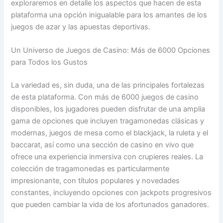
exploraremos en detalle los aspectos que hacen de esta
plataforma una opción inigualable para los amantes de los
juegos de azar y las apuestas deportivas.
Un Universo de Juegos de Casino: Más de 6000 Opciones
para Todos los Gustos
La variedad es, sin duda, una de las principales fortalezas
de esta plataforma. Con más de 6000 juegos de casino
disponibles, los jugadores pueden disfrutar de una amplia
gama de opciones que incluyen tragamonedas clásicas y
modernas, juegos de mesa como el blackjack, la ruleta y el
baccarat, así como una sección de casino en vivo que
ofrece una experiencia inmersiva con crupieres reales. La
colección de tragamonedas es particularmente
impresionante, con títulos populares y novedades
constantes, incluyendo opciones con jackpots progresivos
que pueden cambiar la vida de los afortunados ganadores.