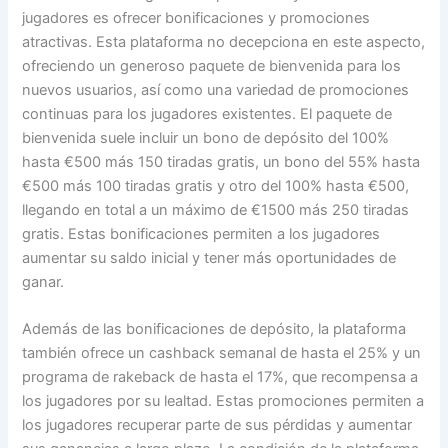
jugadores es ofrecer bonificaciones y promociones
atractivas. Esta plataforma no decepciona en este aspecto,
ofreciendo un generoso paquete de bienvenida para los
nuevos usuarios, así como una variedad de promociones
continuas para los jugadores existentes. El paquete de
bienvenida suele incluir un bono de depósito del 100%
hasta €500 más 150 tiradas gratis, un bono del 55% hasta
€500 más 100 tiradas gratis y otro del 100% hasta €500,
llegando en total a un máximo de €1500 más 250 tiradas
gratis. Estas bonificaciones permiten a los jugadores
aumentar su saldo inicial y tener más oportunidades de
ganar.
Además de las bonificaciones de depósito, la plataforma
también ofrece un cashback semanal de hasta el 25% y un
programa de rakeback de hasta el 17%, que recompensa a
los jugadores por su lealtad. Estas promociones permiten a
los jugadores recuperar parte de sus pérdidas y aumentar