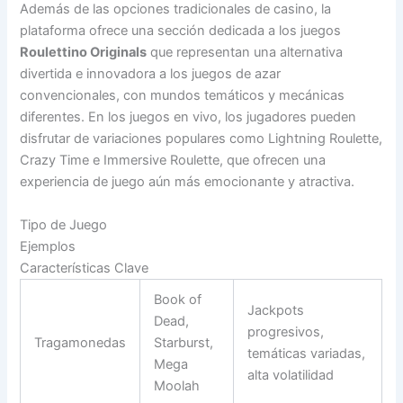
Además de las opciones tradicionales de casino, la
plataforma ofrece una sección dedicada a los juegos
Roulettino Originals
que representan una alternativa
divertida e innovadora a los juegos de azar
convencionales, con mundos temáticos y mecánicas
diferentes. En los juegos en vivo, los jugadores pueden
disfrutar de variaciones populares como Lightning Roulette,
Crazy Time e Immersive Roulette, que ofrecen una
experiencia de juego aún más emocionante y atractiva.
Tipo de Juego
Ejemplos
Características Clave
Book of
Jackpots
Dead,
progresivos,
Tragamonedas
Starburst,
temáticas variadas,
Mega
alta volatilidad
Moolah