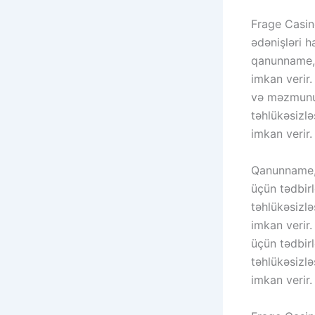
Frage Casin
ədənişləri 
qanunname, 
imkan verir.
və məzmunu 
təhlükəsizlə
imkan verir.
Qanunname, d
üçün tədbir
təhlükəsizlə
imkan verir.
üçün tədbir
təhlükəsizlə
imkan verir.