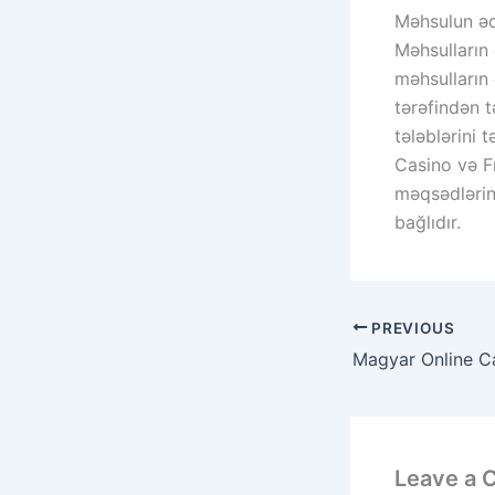
Məhsulun ədə
Məhsulların 
məhsulların 
tərəfindən t
tələblərini 
Casino və Fr
məqsədlərini
bağlıdır.
PREVIOUS
Leave a