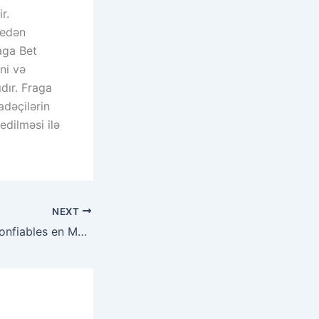
r.
 edən
raga Bet
ni və
ıdır. Fraga
adəçilərin
edilməsi ilə
NEXT
Casinos en lnea confiables en Mxico.130