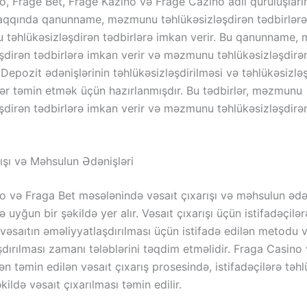
o, Frage Bet, Frage Kazino və Frage Cazino adlı quruluşları
haqqında qanunname, məzmunu təhlükəsizləşdirən tədbirlərə
təhlükəsizləşdirən tədbirlərə imkan verir. Bu qanunname
şdirən tədbirlərə imkan verir və məzmunu təhlükəsizləşdirən
 Depozit ədənişlərinin təhlükəsizləşdirilməsi və təhlükəsizləş
lər təmin etmək üçün hazırlanmışdır. Bu tədbirlər, məzmunu
şdirən tədbirlərə imkan verir və məzmunu təhlükəsizləşdirən
ışı və Məhsulun Ədənişləri
o və Fraga Bet məsələnində vəsaıt çıxarışı və məhsulun ədən
ə uyğun bir şəkildə yer alır. Vəsaıt çıxarışı üçün istifadəçilə
 vəsaıtın əməliyyatlaşdırılması üçün istifadə edilən metodu v
dırılması zamanı tələblərini təqdim etməlidir. Fraga Casino
ən təmin edilən vəsaıt çıxarış prosesində, istifadəçilərə təh
kildə vəsaıt çıxarılması təmin edilir.