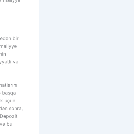
v maliyyə
 edən bir
 maliyyə
min
yyətli və
atlarını
ə başqa
ək üçün
şdən sonra,
 Depozit
 və bu