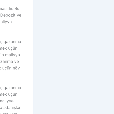
asıdır. Bu
 Depozit və
aliyyə
rı, qazanma
tmək üçün
çün maliyyə
qazanma və
ək üçün növ
rı, qazanma
tmək üçün
 maliyyə
ə ədənişlər