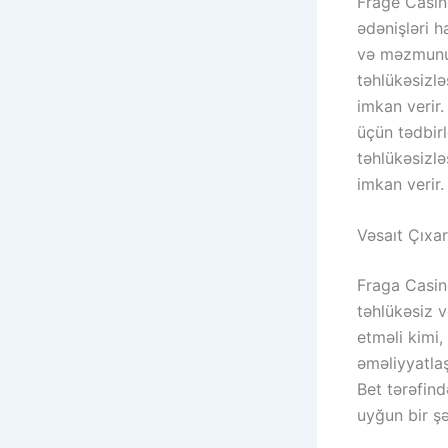
Frage Casin
ədənişləri 
və məzmunu 
təhlükəsizlə
imkan verir.
üçün tədbir
təhlükəsizlə
imkan verir.
Vəsaıt Çıxar
Fraga Casin
təhlükəsiz v
etməli kimi,
əməliyyatlaş
Bet tərəfind
uyğun bir şə