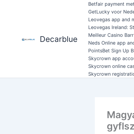
Skip
Betfair payment met
to
GetLucky voor Neder
content
Leovegas app and mo
Leovegas Ireland: S
Meilleur Casino Barr
Decarblue
Neds Online app and
PointsBet Sign Up B
Skycrown app accoun
Skycrown online cas
Skycrown registrati
Magya
gyflsz