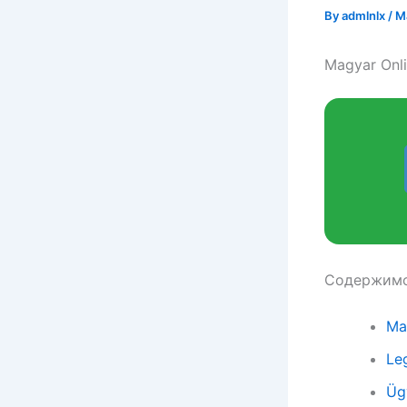
By
admlnlx
/
M
Magyar Onli
Содержим
Ma
Le
Üg