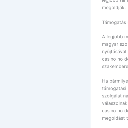
megoldják.
Támogatás é
A legjobb m
magyar szol
nyújtásával
casino no d
szakembere
Ha bármilye
támogatási 
szolgálat n
válaszolnak
casino no d
megoldást t