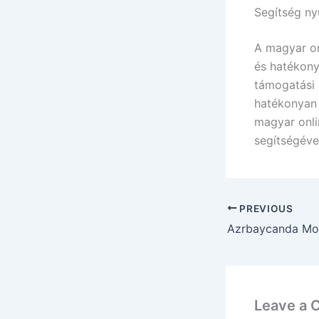
Segítség ny
A magyar on
és hatékon
támogatási 
hatékonyan 
magyar onli
segítségéve
PREVIOUS
Leave a