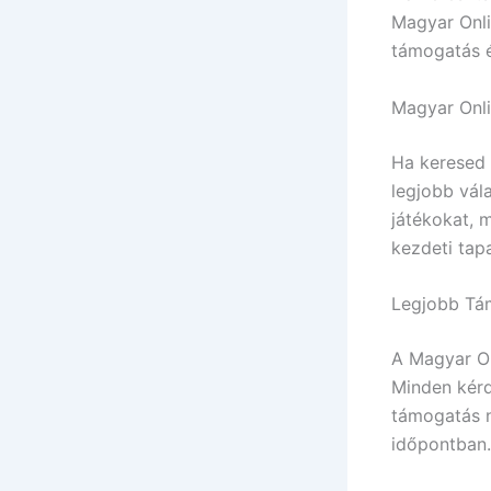
Magyar Onli
támogatás é
Magyar Onl
Ha keresed 
legjobb vál
játékokat, 
kezdeti tapa
Legjobb Tám
A Magyar On
Minden kérd
támogatás n
időpontban.