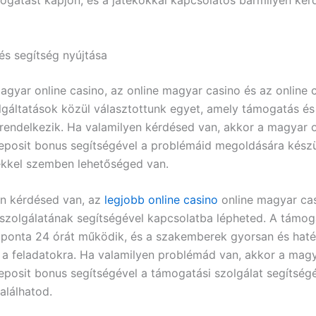
s segítség nyújtása
agyar online casino, az online magyar casino és az online 
gáltatások közül választottunk egyet, amely támogatás és
 rendelkezik. Ha valamilyen kérdésed van, akkor a magyar o
eposit bonus segítségével a problémáid megoldására készü
kkel szemben lehetőséged van.
n kérdésed van, az
legjobb online casino
online magyar ca
szolgálatának segítségével kapcsolatba lépheted. A támog
aponta 24 órát működik, és a szakemberek gyorsan és hat
 a feladatokra. Ha valamilyen problémád van, akkor a magy
eposit bonus segítségével a támogatási szolgálat segítség
alálhatod.