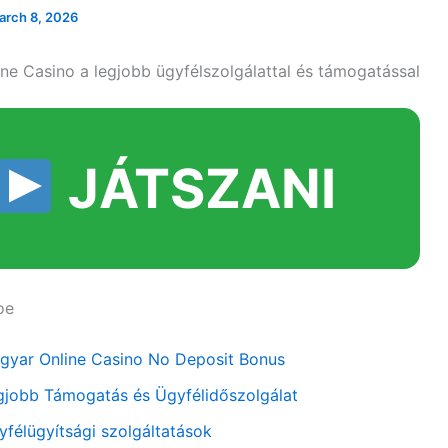
arch 8, 2026
ne Casino a legjobb ügyfélszolgálattal és támogatással
JÁTSZANI
ое
gyar Online Casino No Deposit Bonus
gjobb Támogatás és Ügyfélidőszolgálat
yfélügyítsági szolgáltatások