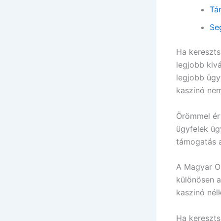
Tá
Se
Ha kereszts
legjobb kiv
legjobb ügy
kaszinó ne
Örömmel ért
ügyfelek üg
támogatás a
A Magyar On
különösen a
kaszinó nél
Ha kereszts