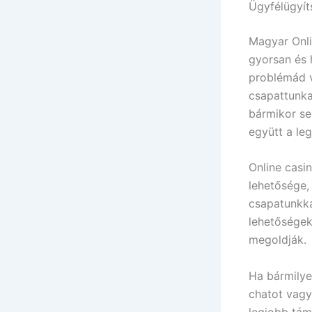
Ügyfélügyít
Magyar Onli
gyorsan és 
problémád v
csapattunka
bármikor se
együtt a le
Online casi
lehetősége,
csapatunkka
lehetőségek
megoldják.
Ha bármilye
chatot vagy 
legjobb tám