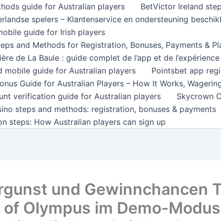
hods guide for Australian players
BetVictor Ireland st
landse spelers – Klantenservice en ondersteuning beschik
bile guide for Irish players
teps and Methods for Registration, Bonuses, Payments & Pl
ière de La Baule : guide complet de l’app et de l’expérienc
 mobile guide for Australian players
Pointsbet app regi
onus Guide for Australian Players – How It Works, Wageri
t verification guide for Australian players
Skycrown Ca
ino steps and methods: registration, bonuses & payments
on steps: How Australian players can sign up
rgunst und Gewinnchancen T
 of Olympus im Demo-Modus