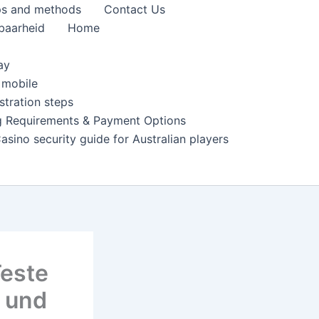
eps and methods
Contact Us
baarheid
Home
ay
e mobile
stration steps
ng Requirements & Payment Options
sino security guide for Australian players
este
 und