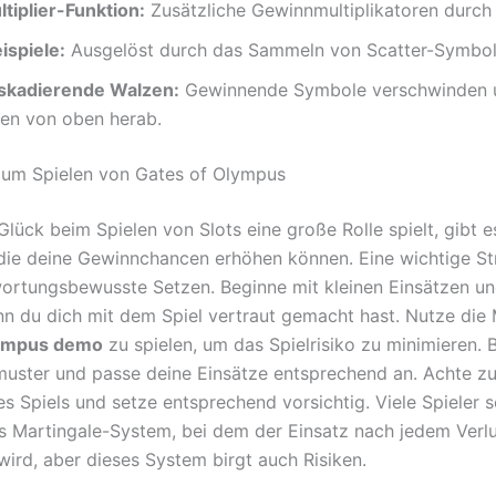
ltiplier-Funktion:
Zusätzliche Gewinnmultiplikatoren durch 
ispiele:
Ausgelöst durch das Sammeln von Scatter-Symbol
skadierende Walzen:
Gewinnende Symbole verschwinden 
llen von oben herab.
zum Spielen von Gates of Olympus
lück beim Spielen von Slots eine große Rolle spielt, gibt e
 die deine Gewinnchancen erhöhen können. Eine wichtige Str
ortungsbewusste Setzen. Beginne mit kleinen Einsätzen u
enn du dich mit dem Spiel vertraut gemacht hast. Nutze die 
lympus demo
zu spielen, um das Spielrisiko zu minimieren.
uster und passe deine Einsätze entsprechend an. Achte z
des Spiels und setze entsprechend vorsichtig. Viele Spieler
s Martingale-System, bei dem der Einsatz nach jedem Verl
wird, aber dieses System birgt auch Risiken.