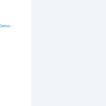
 Demo-