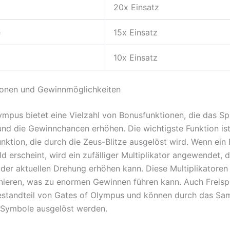
20x Einsatz
e
15x Einsatz
10x Einsatz
ionen und Gewinnmöglichkeiten
ympus bietet eine Vielzahl von Bonusfunktionen, die das Spi
und die Gewinnchancen erhöhen. Die wichtigste Funktion ist
unktion, die durch die Zeus-Blitze ausgelöst wird. Wenn ein B
d erscheint, wird ein zufälliger Multiplikator angewendet, d
der aktuellen Drehung erhöhen kann. Diese Multiplikatoren
ieren, was zu enormen Gewinnen führen kann. Auch Freispi
estandteil von Gates of Olympus und können durch das S
 Symbole ausgelöst werden.