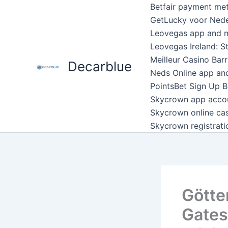
Skip
Betfair payment met
to
GetLucky voor Neder
content
Leovegas app and mo
Leovegas Ireland: S
Meilleur Casino Barr
Decarblue
Neds Online app and
PointsBet Sign Up B
Skycrown app accoun
Skycrown online cas
Skycrown registrati
Götte
Gates