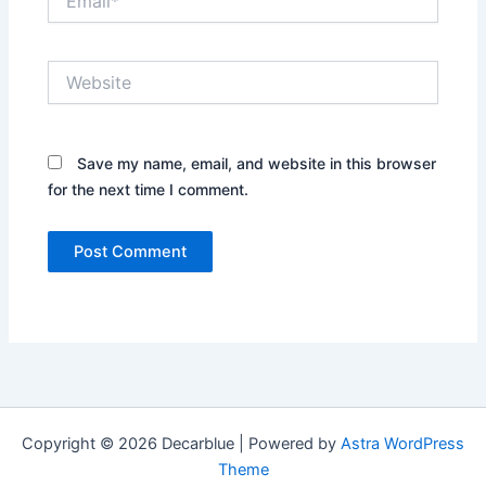
Website
Save my name, email, and website in this browser
for the next time I comment.
Copyright © 2026 Decarblue | Powered by
Astra WordPress
Theme