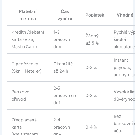
Platební
Čas
Poplatek
Vhodné 
metoda
výběru
Kreditní/debetní
1‑3
Rychlé výp
Žádný
karta (Visa,
pracovní
široká
až 5 %
MasterCard)
dny
akceptace
Instant
E‑peněženka
Okamžitě
0‑2 %
payouts,
(Skrill, Neteller)
až 24 h
anonymit
2‑5
Bankovní
Vysoké lim
pracovních
0‑3 %
převod
důvěryho
dní
Bez
Předplacená
2‑4
bankovní
karta
pracovní
0‑4 %
účtu,
(Paysafecard)
dny