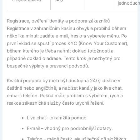
jednoduch
Registrace, ověření identity a podpora zákazníků
Registrace v zahraničním kasinu obvykle probíhá během
několika minut: zadáte e‑mail, heslo a vyberete měnu. Po
první vklad se spustí proces KYC (Know Your Customer),
během kterého je třeba nahrát doklad totožnosti a
případně doklad o adrese. Tento krok je nezbytný pro
bezpečné výplaty a prevenci podvodů.
Kvalitní podpora by měla být dostupná 24/7, ideálně v
češtině nebo angličtině, a nabízet kanály jako live chat,
e‑mail i telefon. Pokud máte problém s výběrem, rychlá
reakce zákaznické služby často urychlí řešení.
Live chat – okamžitá pomoc.
E‑mail – vhodný pro podrobnější dotazy.
Telefon – méně častý, ale užitečný při složitých