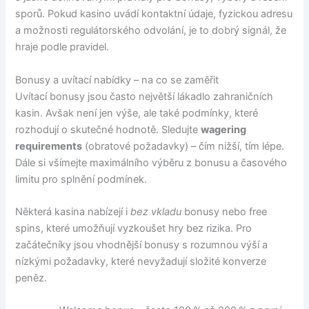
sporů. Pokud kasino uvádí kontaktní údaje, fyzickou adresu
a možnosti regulátorského odvolání, je to dobrý signál, že
hraje podle pravidel.
Bonusy a uvítací nabídky – na co se zaměřit
Uvítací bonusy jsou často největší lákadlo zahraničních
kasin. Avšak není jen výše, ale také podmínky, které
rozhodují o skutečné hodnotě. Sledujte
wagering
requirements
(obratové požadavky) – čím nižší, tím lépe.
Dále si všímejte maximálního výběru z bonusu a časového
limitu pro splnění podmínek.
Některá kasina nabízejí i
bez vkladu
bonusy nebo free
spins, které umožňují vyzkoušet hry bez rizika. Pro
začátečníky jsou vhodnější bonusy s rozumnou výší a
nízkými požadavky, které nevyžadují složité konverze
peněz.