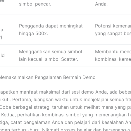
ree
simbol pencar.
Anda.
Pengganda dapat meningkat
Potensi kemena
da
hingga 500x.
yang sangat bes
r)
Menggantikan semua simbol
Membantu menc
ld
lain kecuali simbol Scatter.
kombinasi keme
 Memaksimalkan Pengalaman Bermain Demo
patkan manfaat maksimal dari sesi demo Anda, ada beber
iikuti. Pertama, luangkan waktu untuk menjelajahi semua fit
Coba berbagai strategi taruhan untuk melihat mana yang p
 Kedua, perhatikan kombinasi simbol yang memenangkan h
etiga, catat pengalaman Anda dan pelajari dari kesalahan An
ngan terburu-buru. Nikmati proses belajar dan bersenang-