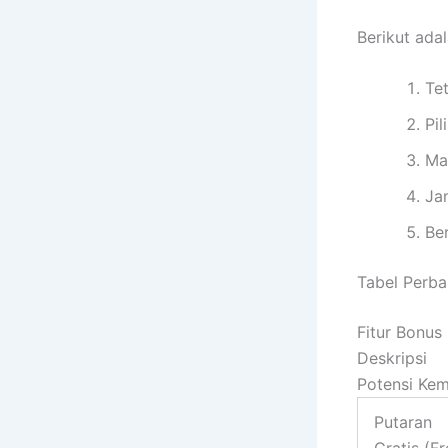
Berikut ada
Te
Pi
Ma
Ja
Ber
Tabel Perba
Fitur Bonus
Deskripsi
Potensi Ke
Putaran