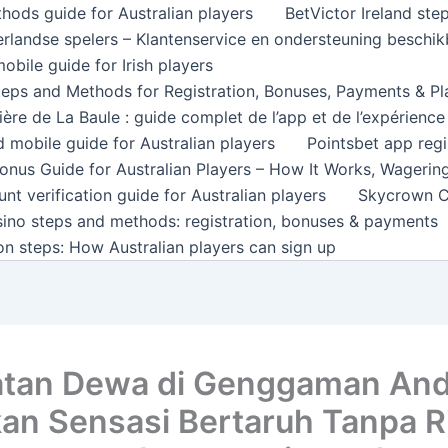
hods guide for Australian players
BetVictor Ireland st
landse spelers – Klantenservice en ondersteuning beschik
bile guide for Irish players
teps and Methods for Registration, Bonuses, Payments & Pl
ière de La Baule : guide complet de l’app et de l’expérienc
 mobile guide for Australian players
Pointsbet app regi
onus Guide for Australian Players – How It Works, Wageri
t verification guide for Australian players
Skycrown Ca
ino steps and methods: registration, bonuses & payments
on steps: How Australian players can sign up
tan Dewa di Genggaman An
an Sensasi Bertaruh Tanpa R