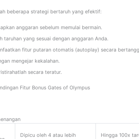
lah beberapa strategi bertaruh yang efektif:
tapkan anggaran sebelum memulai bermain.
lih taruhan yang sesuai dengan anggaran Anda.
nfaatkan fitur putaran otomatis (autoplay) secara bertang
ngan mengejar kekalahan.
istirahatlah secara teratur.
ndingan Fitur Bonus Gates of Olympus
menangan
Dipicu oleh 4 atau lebih
Hingga 100x ta