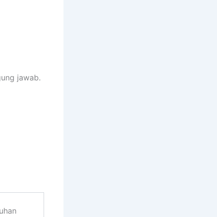
gung jawab.
ruhan