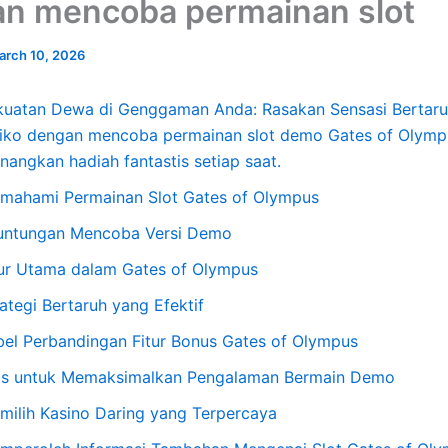
n mencoba permainan slot
arch 10, 2026
kuatan Dewa di Genggaman Anda: Rasakan Sensasi Bertar
siko dengan mencoba permainan slot demo Gates of Olymp
nangkan hadiah fantastis setiap saat.
mahami Permainan Slot Gates of Olympus
untungan Mencoba Versi Demo
tur Utama dalam Gates of Olympus
ategi Bertaruh yang Efektif
bel Perbandingan Fitur Bonus Gates of Olympus
ps untuk Memaksimalkan Pengalaman Bermain Demo
milih Kasino Daring yang Terpercaya