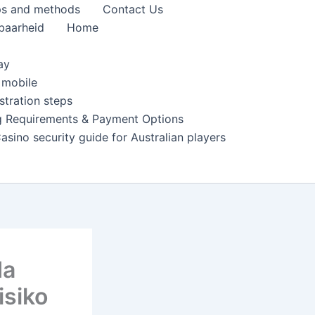
eps and methods
Contact Us
baarheid
Home
ay
e mobile
stration steps
ng Requirements & Payment Options
sino security guide for Australian players
da
isiko