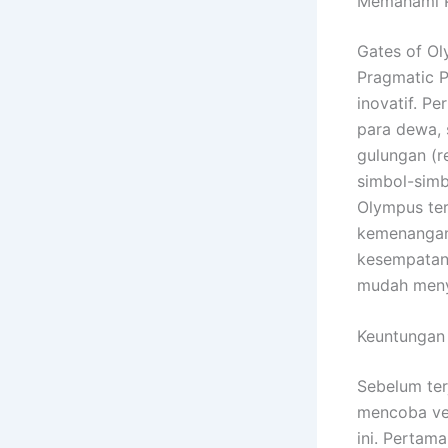
Memahami P
Gates of Ol
Pragmatic P
inovatif. Pe
para dewa,
gulungan (r
simbol-simb
Olympus ter
kemenangan 
kesempatan
mudah menye
Keuntungan
Sebelum ter
mencoba ve
ini. Pertam