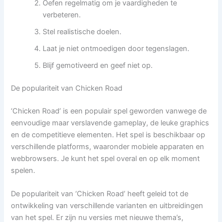
Oefen regelmatig om je vaardigheden te
verbeteren.
Stel realistische doelen.
Laat je niet ontmoedigen door tegenslagen.
Blijf gemotiveerd en geef niet op.
De populariteit van Chicken Road
‘Chicken Road’ is een populair spel geworden vanwege de
eenvoudige maar verslavende gameplay, de leuke graphics
en de competitieve elementen. Het spel is beschikbaar op
verschillende platforms, waaronder mobiele apparaten en
webbrowsers. Je kunt het spel overal en op elk moment
spelen.
De populariteit van ‘Chicken Road’ heeft geleid tot de
ontwikkeling van verschillende varianten en uitbreidingen
van het spel. Er zijn nu versies met nieuwe thema’s,