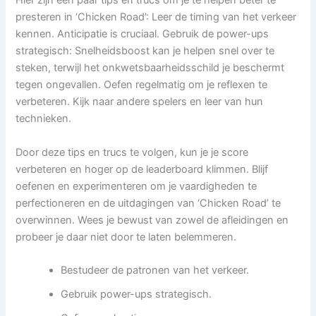
Hier zijn een paar tips en trucs om je te helpen beter te
presteren in ‘Chicken Road’: Leer de timing van het verkeer
kennen. Anticipatie is cruciaal. Gebruik de power-ups
strategisch: Snelheidsboost kan je helpen snel over te
steken, terwijl het onkwetsbaarheidsschild je beschermt
tegen ongevallen. Oefen regelmatig om je reflexen te
verbeteren. Kijk naar andere spelers en leer van hun
technieken.
Door deze tips en trucs te volgen, kun je je score
verbeteren en hoger op de leaderboard klimmen. Blijf
oefenen en experimenteren om je vaardigheden te
perfectioneren en de uitdagingen van ‘Chicken Road’ te
overwinnen. Wees je bewust van zowel de afleidingen en
probeer je daar niet door te laten belemmeren.
Bestudeer de patronen van het verkeer.
Gebruik power-ups strategisch.