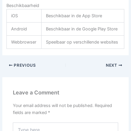
Beschikbaarheid
iOS
Beschikbaar in de App Store
Android
Beschikbaar in de Google Play Store
Webbrowser
Speelbaar op verschillende websites
PREVIOUS
NEXT
Leave a Comment
Your email address will not be published.
Required
fields are marked
*
Type
here..