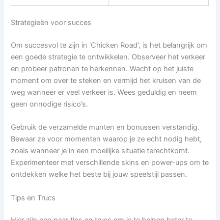
Strategieën voor succes
Om succesvol te zijn in ‘Chicken Road’, is het belangrijk om
een goede strategie te ontwikkelen. Observeer het verkeer
en probeer patronen te herkennen. Wacht op het juiste
moment om over te steken en vermijd het kruisen van de
weg wanneer er veel verkeer is. Wees geduldig en neem
geen onnodige risico’s.
Gebruik de verzamelde munten en bonussen verstandig.
Bewaar ze voor momenten waarop je ze echt nodig hebt,
zoals wanneer je in een moeilijke situatie terechtkomt.
Experimenteer met verschillende skins en power-ups om te
ontdekken welke het beste bij jouw speelstijl passen.
Tips en Trucs