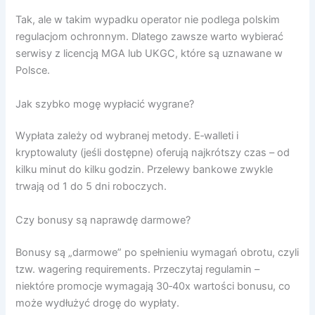
Tak, ale w takim wypadku operator nie podlega polskim
regulacjom ochronnym. Dlatego zawsze warto wybierać
serwisy z licencją MGA lub UKGC, które są uznawane w
Polsce.
Jak szybko mogę wypłacić wygrane?
Wypłata zależy od wybranej metody. E‑walleti i
kryptowaluty (jeśli dostępne) oferują najkrótszy czas – od
kilku minut do kilku godzin. Przelewy bankowe zwykle
trwają od 1 do 5 dni roboczych.
Czy bonusy są naprawdę darmowe?
Bonusy są „darmowe” po spełnieniu wymagań obrotu, czyli
tzw. wagering requirements. Przeczytaj regulamin –
niektóre promocje wymagają 30‑40x wartości bonusu, co
może wydłużyć drogę do wypłaty.