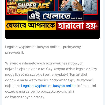
Legalne wypłacalne kasyno online – praktyczny
przewodnik
W świecie internetowych rozrywek hazardowych
najważniejsze pytania to: Czy kasyno działa legalnie? Czy
mogę liczyć na szybkie i pełne wypłaty? Ten artykuł
odpowie na te wątpliwości, podpowiadając, jak wybrać
najlepsze
Legalne wypłacalne kasyno online
, które spełni
oczekiwania zarówno początkujących, jak i
doświadczonych graczy.