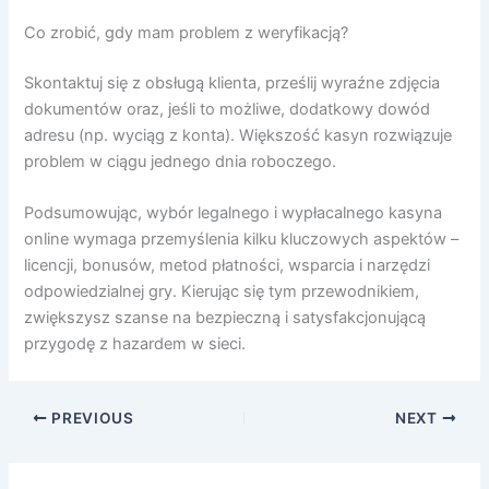
Co zrobić, gdy mam problem z weryfikacją?
Skontaktuj się z obsługą klienta, prześlij wyraźne zdjęcia
dokumentów oraz, jeśli to możliwe, dodatkowy dowód
adresu (np. wyciąg z konta). Większość kasyn rozwiązuje
problem w ciągu jednego dnia roboczego.
Podsumowując, wybór legalnego i wypłacalnego kasyna
online wymaga przemyślenia kilku kluczowych aspektów –
licencji, bonusów, metod płatności, wsparcia i narzędzi
odpowiedzialnej gry. Kierując się tym przewodnikiem,
zwiększysz szanse na bezpieczną i satysfakcjonującą
przygodę z hazardem w sieci.
PREVIOUS
NEXT