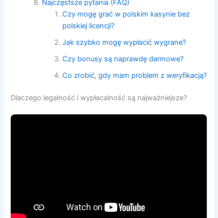
Najczęstsze pytania (FAQ)
Czy mogę grać w polskim kasynie bez
polskiej licencji?
Jak szybko mogę wypłacić wygrane?
Czy bonusy są naprawdę darmowe?
Co zrobić, gdy mam problem z weryfikacją?
Dlaczego legalność i wypłacalność są najważniejsze?