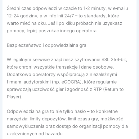
Średni czas odpowiedzi w czacie to 1‑2 minuty, w e‑mailu
12‑24 godziny, a w infolinii 24/7 – to standardy, które
warto mieć na oku. Jeśli po kilku próbach nie uzyskasz
pomocy, lepiej poszukać innego operatora.
Bezpieczeństwo i odpowiedzialna gra
W legalnym serwisie znajdziesz szyfrowanie SSL 256‑bit,
które chroni wszystkie transakcje i dane osobowe.
Dodatkowo operatorzy współpracują z niezależnymi
firmami audytorskimi (np. eCOGRA), które regularnie
sprawdzają uczciwość gier i zgodność z RTP (Return to
Player).
Odpowiedzialna gra to nie tylko hasło – to konkretne
narzędzia: limity depozytów, limit czasu gry, możliwość
samowykluczenia oraz dostęp do organizacji pomocy dla
uzależnionych od hazardu.