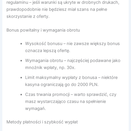
regulaminu – jeśli warunki są ukryte w drobnych drukach,
prawdopodobnie nie będziesz miał szans na pełne
skorzystanie z oferty.
Bonus powitalny i wymagania obrotu
Wysokość bonusu – nie zawsze większy bonus
oznacza lepszą ofertę.
Wymagania obrotu – najczęściej podawane jako
mnożnik wpłaty, np. 30x.
Limit maksymalny wypłaty z bonusa – niektóre
kasyna ograniczają go do 2000 PLN.
Czas trwania promocji – warto sprawdzić, czy
masz wystarczająco czasu na spełnienie
wymagań.
Metody płatności i szybkość wypłat