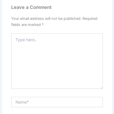
Leave a Comment
Your email address will not be published.
Required
fields are marked
*
Type
here..
Name*