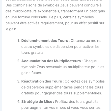
Des combinaisons de symboles Zeus peuvent conduire à
des multiplicateurs exponentiels, transformant un petit gain
en une fortune colossale. De plus, certains symboles
peuvent être activés régulièrement, pour un effet positif sur
le gain.
Déclenchement des Tours :
Obtenez au moins
quatre symboles de dispersion pour activer les
tours gratuits.
Accumulation des Multiplicateurs :
Chaque
symbole Zeus accumule un multiplicateur pour les
gains futurs.
Réactivation des Tours :
Collectez des symboles
de dispersion supplémentaires pendant les tours
gratuits pour gagner des tours supplémentaires.
Stratégie de Mise :
Profitez des tours gratuits
pour augmenter vos mises si vous vous sentez