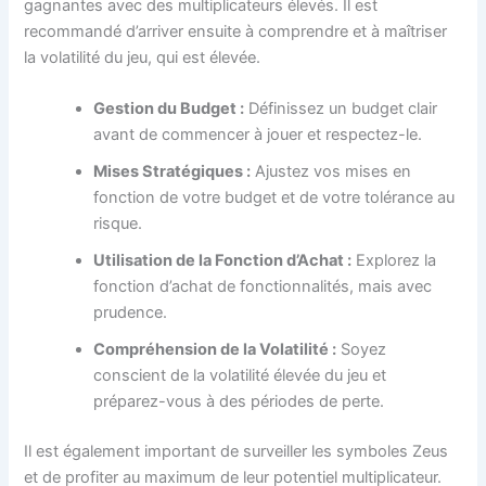
gagnantes avec des multiplicateurs élevés. Il est
recommandé d’arriver ensuite à comprendre et à maîtriser
la volatilité du jeu, qui est élevée.
Gestion du Budget :
Définissez un budget clair
avant de commencer à jouer et respectez-le.
Mises Stratégiques :
Ajustez vos mises en
fonction de votre budget et de votre tolérance au
risque.
Utilisation de la Fonction d’Achat :
Explorez la
fonction d’achat de fonctionnalités, mais avec
prudence.
Compréhension de la Volatilité :
Soyez
conscient de la volatilité élevée du jeu et
préparez-vous à des périodes de perte.
Il est également important de surveiller les symboles Zeus
et de profiter au maximum de leur potentiel multiplicateur.