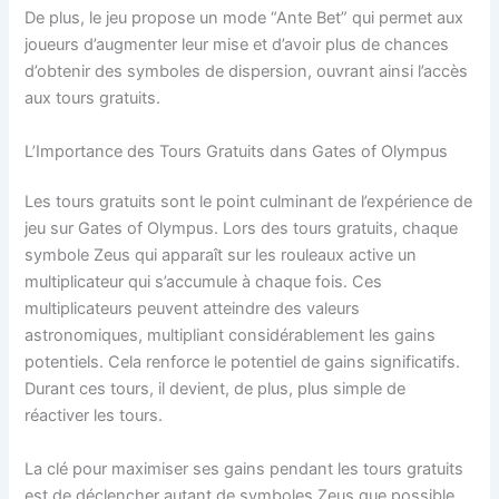
De plus, le jeu propose un mode “Ante Bet” qui permet aux
joueurs d’augmenter leur mise et d’avoir plus de chances
d’obtenir des symboles de dispersion, ouvrant ainsi l’accès
aux tours gratuits.
L’Importance des Tours Gratuits dans Gates of Olympus
Les tours gratuits sont le point culminant de l’expérience de
jeu sur Gates of Olympus. Lors des tours gratuits, chaque
symbole Zeus qui apparaît sur les rouleaux active un
multiplicateur qui s’accumule à chaque fois. Ces
multiplicateurs peuvent atteindre des valeurs
astronomiques, multipliant considérablement les gains
potentiels. Cela renforce le potentiel de gains significatifs.
Durant ces tours, il devient, de plus, plus simple de
réactiver les tours.
La clé pour maximiser ses gains pendant les tours gratuits
est de déclencher autant de symboles Zeus que possible.