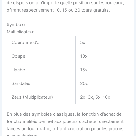
de dispersion à n’importe quelle position sur les rouleaux,
offrant respectivement 10, 15 ou 20 tours gratuits.
Symbole
Multiplicateur
Couronne d’or
5x
Coupe
10x
Hache
15x
Sandales
20x
Zeus (Multiplicateur)
2x, 3x, 5x, 10x
En plus des symboles classiques, la fonction d’achat de
fonctionnalités permet aux joueurs d’acheter directement
l’accès au tour gratuit, offrant une option pour les joueurs