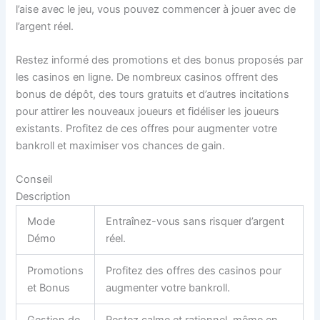
l’aise avec le jeu, vous pouvez commencer à jouer avec de
l’argent réel.
Restez informé des promotions et des bonus proposés par
les casinos en ligne. De nombreux casinos offrent des
bonus de dépôt, des tours gratuits et d’autres incitations
pour attirer les nouveaux joueurs et fidéliser les joueurs
existants. Profitez de ces offres pour augmenter votre
bankroll et maximiser vos chances de gain.
Conseil
Description
Mode
Entraînez-vous sans risquer d’argent
Démo
réel.
Promotions
Profitez des offres des casinos pour
et Bonus
augmenter votre bankroll.