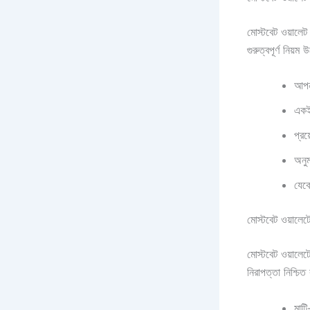
মোস্টবেট ওয়ালেট 
গুরুত্বপূর্ণ নিয়
আপন
একই
প্রয
অনুম
যেক
মোস্টবেট ওয়ালেটে
মোস্টবেট ওয়ালেটের
নিরাপত্তা নিশ্চি
মাল্