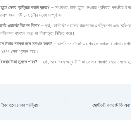
 তুলে নেবার প্রক্রিয়া কতটা দ্রুত?
– সাধারণত, টাকা তুলে নেওয়ার প্রক্রিয়া পদ্ধতির উপ
রভাগ সময় এটি ১-২ ঘন্টার মধ্যে সম্পূর্ণ হয়।
টবেট ওয়ালেট নিরাপদ কিনা?
– হ্যাঁ, মোস্টবেট ওয়ালেট উচ্চমানের এনক্রিপশন এবং মাল্টি-ফ্য
টিকেশন ব্যবহার করে, যা নিরাপত্তা নিশ্চিত করে।
বে টাকায় সমস্যা হলে সমাধান করব?
– আপনি মোস্টবেট-এর গ্রাহক সহায়তার সাথে যোগা
া ২৪/৭ সেবা প্রদান করে।
ধিকবার টাকা তুলতে পারব?
– হ্যাঁ, তবে নিয়ম অনুযায়ী টাকা তোলার পদ্ধতি মেনে চলতে 
াকা তুলে নেবার প্রক্রিয়া
মোস্টবেট ওয়ালেট কি এবং ট