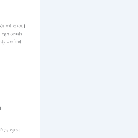
িজাইন করা হয়েছে।
া তুলে নেওয়ার
তথ্য এবং টাকা
ে।
িচার প্রদান