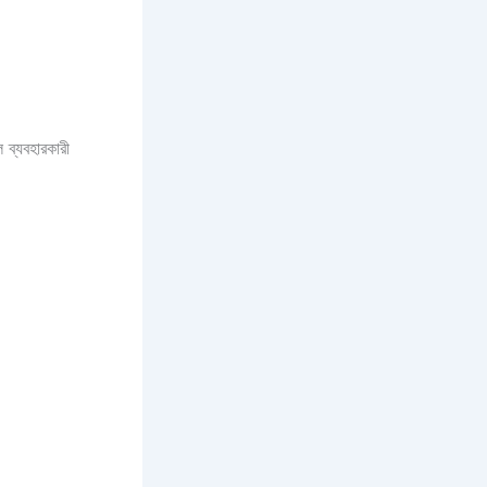
 ব্যবহারকারী