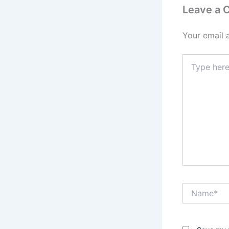
Leave a
Your email 
Type
here..
Name*