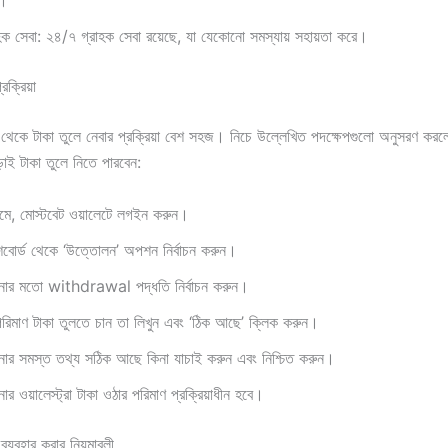
ে।
াহক সেবা: ২৪/৭ গ্রাহক সেবা রয়েছে, যা যেকোনো সমস্যায় সহায়তা করে।
রক্রিয়া
 থেকে টাকা তুলে নেবার প্রক্রিয়া বেশ সহজ। নিচে উল্লেখিত পদক্ষেপগুলো অনুসরণ করলে
াই টাকা তুলে নিতে পারবেন:
থমে, মোস্টবেট ওয়ালেটে লগইন করুন।
াশবোর্ড থেকে ‘উত্তোলন’ অপশন নির্বাচন করুন।
ার মতো withdrawal পদ্ধতি নির্বাচন করুন।
পরিমাণ টাকা তুলতে চান তা লিখুন এবং ‘ঠিক আছে’ ক্লিক করুন।
ার সমস্ত তথ্য সঠিক আছে কিনা যাচাই করুন এবং নিশ্চিত করুন।
র ওয়ালেস্ট্রা টাকা ওঠার পরিমাণ প্রক্রিয়াধীন হবে।
ব্যবহার করার নিয়মাবলী