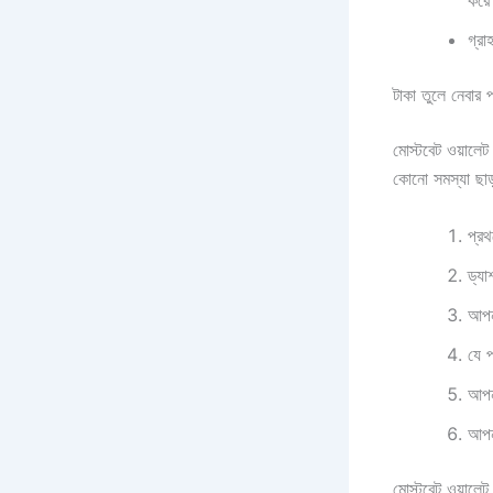
কর
গ্র
টাকা তুলে নেবার প্
মোস্টবেট ওয়ালেট
কোনো সমস্যা ছাড়
প্র
ড্য
আপন
যে 
আপন
আপনা
মোস্টবেট ওয়ালেট 