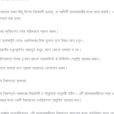
ব্যবহার করার কিছু বিশেষ নিয়মাবলী রয়েছে, যা প্রতিটি ব্যবহারকারীর জন্য জানা জরুরি। 
ম উল্লেখ করা হলো:
ার ব্যক্তিগত তথ্য সঠিকভাবে প্রদান করুন।
 অ্যাকাউন্ট থেকে একাধিকবার টাকা তুলতে হলে নিয়ম মেনে চলুন।
়োজনীয় ডকুমেন্টেশন প্রস্তুত রাখুন, যাতে কোনো সমস্যা না হয়।
তিপ্রাপ্ত উপায় (যেমন ব্যাংক অ্যাকাউনট বা ডিজিটাল পেমেন্ট) ব্যবহার করুন।
োনো সমস্যা হলে গ্রাহক সহায়তায় যোগাযোগ করুন।
র নিরাপত্তা ব্যবস্থা
 নিরাপত্তা সরকারের নিয়মাবলী ও স্ট্যান্ডার্ড অনুযায়ী গঠিত। এটি ব্যবহারকারীদের তথ্য 
ত করার জন্য একটি উচ্চমানের এনক্রিপশন প্রযুক্তি ব্যবহার করে।
টি-ফ্যাক্টর অথেনটিকেশন: এটি ব্যবহারকারীদের নিরাপত্তা বাড়ানোর জন্য অতিরিক্ত স্তর 