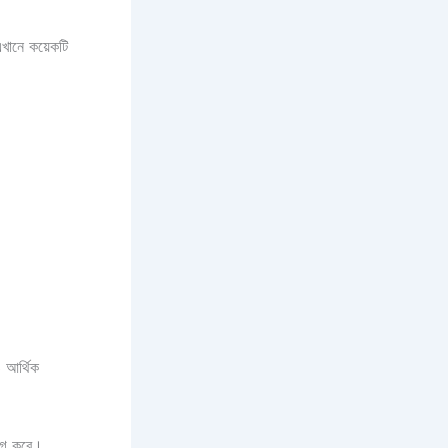
এখানে কয়েকটি
ও আর্থিক
যোগ করে।