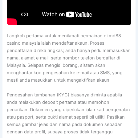
Langkah pertama untuk menikmati permainan di md88
casino malaysia ialah mendaftar akaun. Proses
pendaftaran direka ringkas; anda hanya perlu memasukkan
nama, alamat e‑mail, serta nombor telefon berdaftar di
Malaysia. Selepas mengisi borang, sistem akan
menghantar kod pengesahan ke e‑mail atau SMS, yang
mesti anda masukkan untuk mengaktifkan akaun.
Pengesahan tambahan (KYC) biasanya diminta apabila
anda melakukan deposit pertama atau memohon
penarikan. Dokumen yang diperlukan ialah kad pengenalan
atau pasport, serta bukti alamat seperti bil utiliti. Pastikan
semua gambar jelas dan nama pada dokumen sepadan
dengan data profil, supaya proses tidak terganggu.