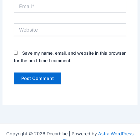
Email*
Website
Save my name, email, and website in this browser
for the next time I comment.
Copyright © 2026 Decarblue | Powered by
Astra WordPress