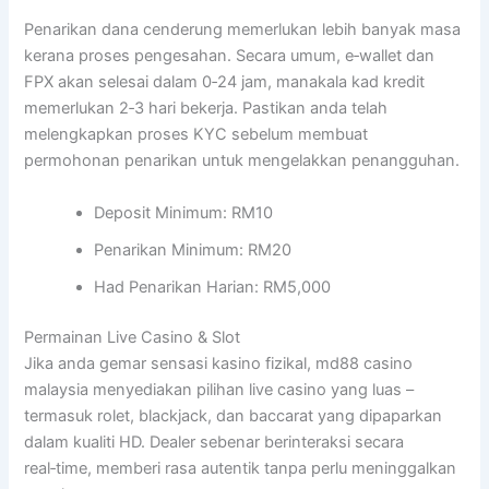
Penarikan dana cenderung memerlukan lebih banyak masa
kerana proses pengesahan. Secara umum, e‑wallet dan
FPX akan selesai dalam 0‑24 jam, manakala kad kredit
memerlukan 2‑3 hari bekerja. Pastikan anda telah
melengkapkan proses KYC sebelum membuat
permohonan penarikan untuk mengelakkan penangguhan.
Deposit Minimum: RM10
Penarikan Minimum: RM20
Had Penarikan Harian: RM5,000
Permainan Live Casino & Slot
Jika anda gemar sensasi kasino fizikal, md88 casino
malaysia menyediakan pilihan live casino yang luas –
termasuk rolet, blackjack, dan baccarat yang dipaparkan
dalam kualiti HD. Dealer sebenar berinteraksi secara
real‑time, memberi rasa autentik tanpa perlu meninggalkan