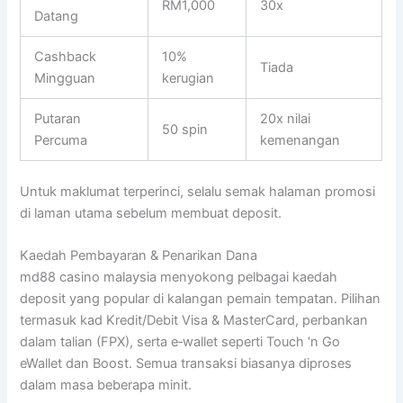
RM1,000
30x
Datang
Cashback
10%
Tiada
Mingguan
kerugian
Putaran
20x nilai
50 spin
Percuma
kemenangan
Untuk maklumat terperinci, selalu semak halaman promosi
di laman utama sebelum membuat deposit.
Kaedah Pembayaran & Penarikan Dana
md88 casino malaysia menyokong pelbagai kaedah
deposit yang popular di kalangan pemain tempatan. Pilihan
termasuk kad Kredit/Debit Visa & MasterCard, perbankan
dalam talian (FPX), serta e‑wallet seperti Touch ‘n Go
eWallet dan Boost. Semua transaksi biasanya diproses
dalam masa beberapa minit.