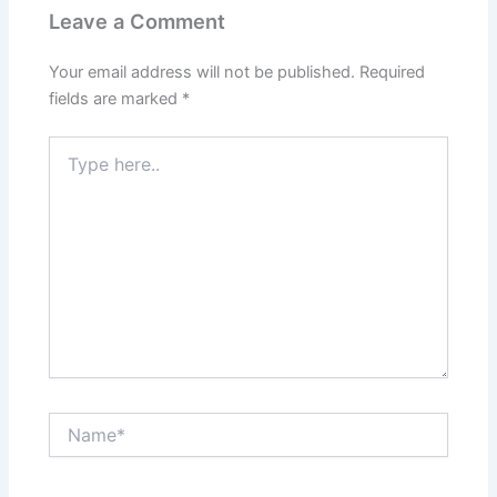
Leave a Comment
Your email address will not be published.
Required
fields are marked
*
Type
here..
Name*