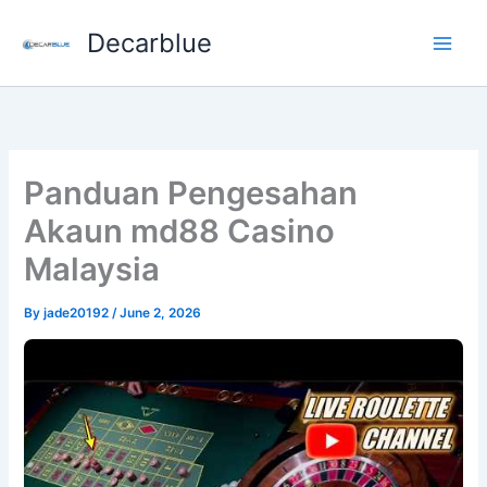
Skip
Decarblue
to
content
Panduan Pengesahan
Akaun md88 Casino
Malaysia
By
jade20192
/
June 2, 2026