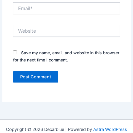
Email*
Website
Save my name, email, and website in this browser
for the next time I comment.
Copyright © 2026 Decarblue | Powered by
Astra WordPress