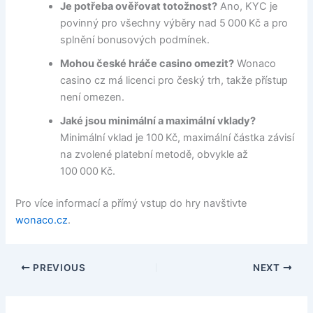
Je potřeba ověřovat totožnost?
Ano, KYC je
povinný pro všechny výběry nad 5 000 Kč a pro
splnění bonusových podmínek.
Mohou české hráče casino omezit?
Wonaco
casino cz má licenci pro český trh, takže přístup
není omezen.
Jaké jsou minimální a maximální vklady?
Minimální vklad je 100 Kč, maximální částka závisí
na zvolené platební metodě, obvykle až
100 000 Kč.
Pro více informací a přímý vstup do hry navštivte
wonaco.cz
.
PREVIOUS
NEXT