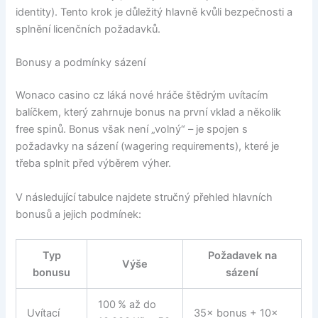
identity). Tento krok je důležitý hlavně kvůli bezpečnosti a
splnění licenčních požadavků.
Bonusy a podmínky sázení
Wonaco casino cz láká nové hráče štědrým uvítacím
balíčkem, který zahrnuje bonus na první vklad a několik
free spinů. Bonus však není „volný“ – je spojen s
požadavky na sázení (wagering requirements), které je
třeba splnit před výběrem výher.
V následující tabulce najdete stručný přehled hlavních
bonusů a jejich podmínek:
Typ
Požadavek na
Výše
bonusu
sázení
100 % až do
Uvítací
35× bonus + 10×