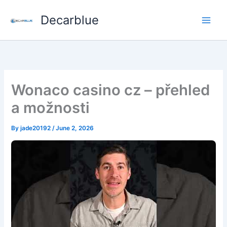
Skip
Decarblue
to
content
Wonaco casino cz – přehled
a možnosti
By
jade20192
/
June 2, 2026