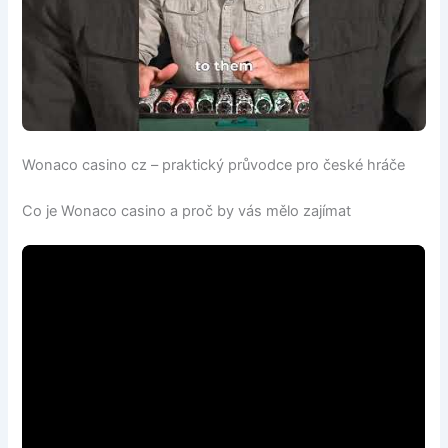
Wonaco casino cz – praktický průvodce pro české hráče
Co je Wonaco casino a proč by vás mělo zajímat