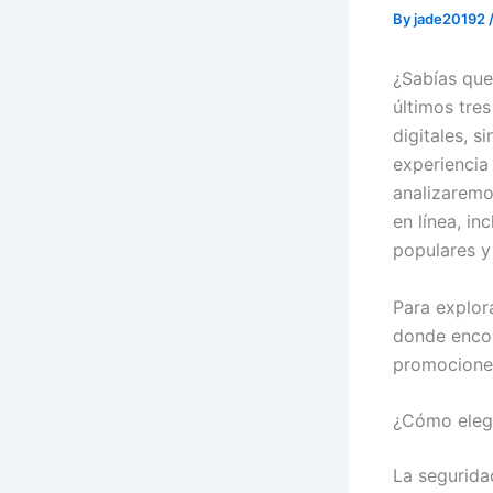
By
jade20192
¿Sabías que
últimos tres
digitales, 
experiencia 
analizaremo
en línea, i
populares y
Para explor
donde encon
promociones
¿Cómo elegi
La segurida