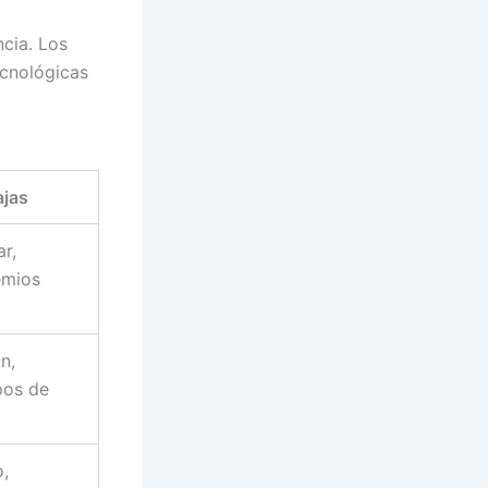
ncia. Los
ecnológicas
ajas
ar,
emios
.
n,
pos de
,