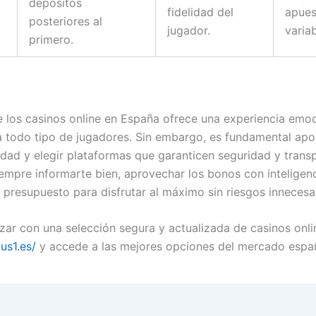
depósitos
fidelidad del
apues
posteriores al
jugador.
variab
primero.
 los casinos online en España ofrece una experiencia emo
a todo tipo de jugadores. Sin embargo, es fundamental apo
idad y elegir plataformas que garanticen seguridad y trans
empre informarte bien, aprovechar los bonos con inteligenc
u presupuesto para disfrutar al máximo sin riesgos innecesa
ar con una selección segura y actualizada de casinos onlin
us1.es/
y accede a las mejores opciones del mercado españ