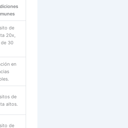
diciones
munes
sito de
ta 20x,
 de 30
ación en
cias
bles.
sitos de
ta altos.
sito de