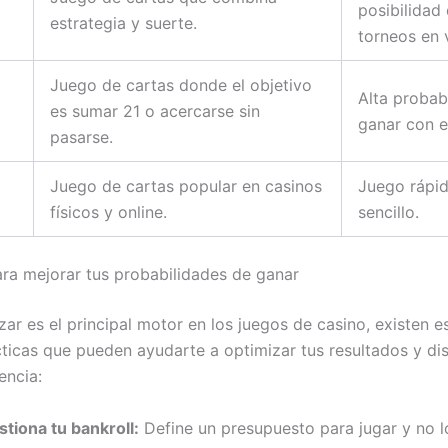
posibilidad
estrategia y suerte.
torneos en 
Juego de cartas donde el objetivo
Alta probab
es sumar 21 o acercarse sin
ganar con e
pasarse.
Juego de cartas popular en casinos
Juego rápi
físicos y online.
sencillo.
ra mejorar tus probabilidades de ganar
ar es el principal motor en los juegos de casino, existen e
ticas que pueden ayudarte a optimizar tus resultados y di
encia:
stiona tu bankroll:
Define un presupuesto para jugar y no l