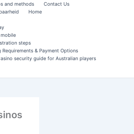
eps and methods
Contact Us
baarheid
Home
ay
e mobile
stration steps
ng Requirements & Payment Options
sino security guide for Australian players
sinos