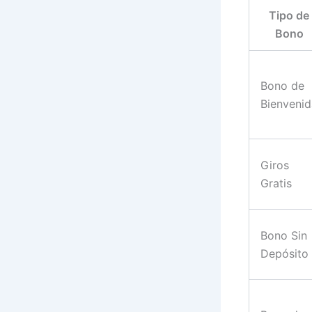
Tipo de
Bono
Bono de
Bienvenid
Giros
Gratis
Bono Sin
Depósito