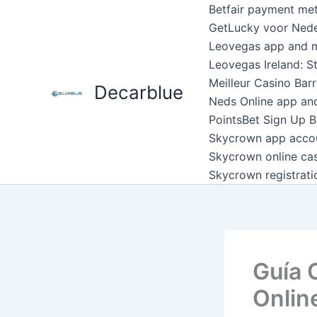
Skip
Betfair payment met
to
GetLucky voor Neder
content
Leovegas app and mo
Leovegas Ireland: S
Meilleur Casino Barr
Decarblue
Neds Online app and
PointsBet Sign Up B
Skycrown app accoun
Skycrown online cas
Skycrown registrati
Guía 
Onlin