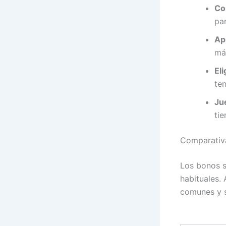
Co
par
Ap
má
El
te
Ju
ti
Comparativa
Los bonos s
habituales.
comunes y s