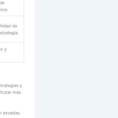
 de
vivo.
ilidad de
strategia.
do y
strategias y
sfrutar más
o excedas.