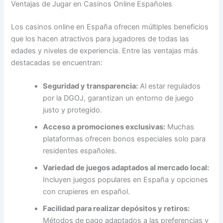
Ventajas de Jugar en Casinos Online Españoles
Los casinos online en España ofrecen múltiples beneficios
que los hacen atractivos para jugadores de todas las
edades y niveles de experiencia. Entre las ventajas más
destacadas se encuentran:
Seguridad y transparencia:
Al estar regulados
por la DGOJ, garantizan un entorno de juego
justo y protegido.
Acceso a promociones exclusivas:
Muchas
plataformas ofrecen bonos especiales solo para
residentes españoles.
Variedad de juegos adaptados al mercado local:
Incluyen juegos populares en España y opciones
con crupieres en español.
Facilidad para realizar depósitos y retiros:
Métodos de pago adaptados a las preferencias y