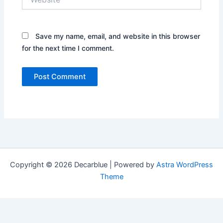
Save my name, email, and website in this browser
for the next time I comment.
Copyright © 2026 Decarblue | Powered by
Astra WordPress
Theme