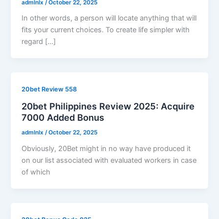
admlnlx
/
October 22, 2025
In other words, a person will locate anything that will
fits your current choices. To create life simpler with
regard […]
20bet Review 558
20bet Philippines Review 2025: Acquire
7000 Added Bonus
admlnlx
/
October 22, 2025
Obviously, 20Bet might in no way have produced it
on our list associated with evaluated workers in case
of which